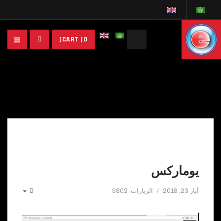
البحث...
CART
(0)
يوماركس
أيار 23, 2018
الزيارات: 9802