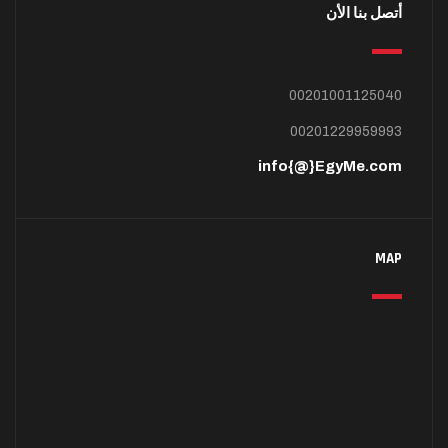
أتصل بنا الأن
00201001125040
00201229959993
info{@}EgyMe.com
MAP