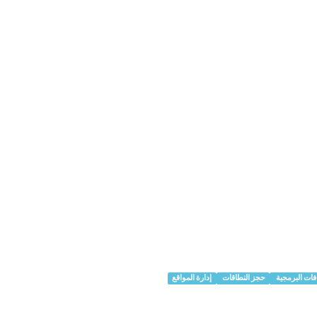
فات البرمجية
حجز النطاقات
إدارة المواقع