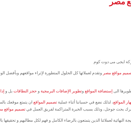
ع مصر
ركة ايجى مى دوت كوم
ميم مواقع مصر
وتقدم لعملائها كل الحلول المتطورة لإثراء مواقعهم وبأفضل الوس
ويرها الى
إستضافة المواقع
و
تطوير الإضافات البرمجية
و
حجز النطاقات
بل و
إدا
ار المواقع
، لذلك نضع في حسباننا أثناء عملية
تصميم المواقع
ان يتمتع موقعك بال
حرك بحث جوجل، وذلك بسبب الخبرة المتراكمة لفريق العمل في
تصميم مواقع م
 النهائية لعملائنا الذين يتمتعون بالرضاء الكامل و فهم لكل مطالبهم و تحقيقها با