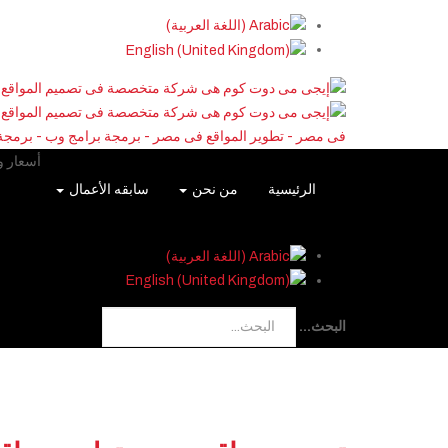
فى مصر - تطوير المواقع فى مصر - برمجة برامج وب - برمجة 
أسعار 
الرئيسية
من نحن
سابقه الأعمال
البحث...