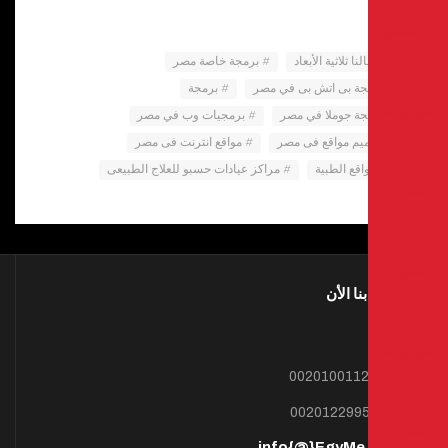
أعمالنا ثلاثية الأبعاد
برمجة خاصة مصر
برمجة بى اتش بى في مصر
برمجة
برمجة جوملا في مصر
برمجيات وب في مصر
تصميم مواقع فى مصر
مواقع انترنت فى مصر
المواقع الطبية
مراكز عيادات حسبو للعلاج الطبيعى
أتصل بنا الأن
00201001125040
00201229959993
info{@}EgyMe.com