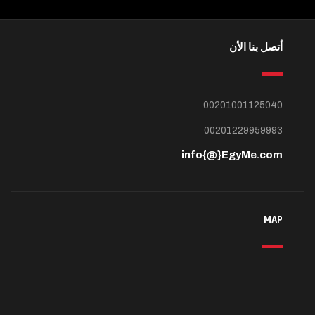
أتصل بنا الأن
00201001125040
00201229959993
info{@}EgyMe.com
MAP