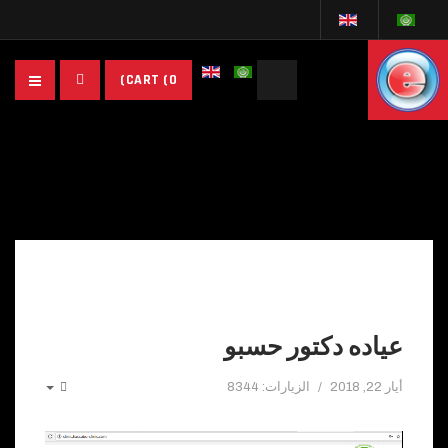
البحث...
CART
(0)
عياده دكتور حسبو
أيار 22, 2018
الزيارات: 8344