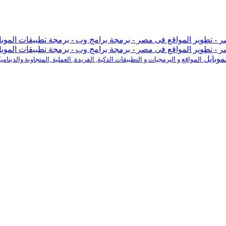
موبايل
المواقع و البرمجيات و التطبيقات الذكية, الفريدة, العملية ,المتجاوبة والدينامي